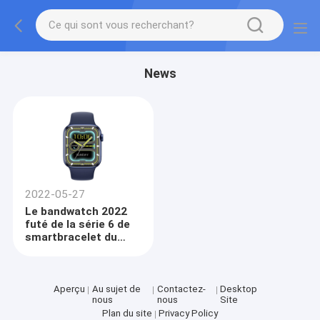
News
2022-05-27
Le bandwatch 2022
futé de la série 6 de
smartbracelet du
poignet DW37Pro de
nouveau venu 7
imperméabilisent le
Smart Watch DW37
Aperçu
Au sujet de
Contactez-
Desktop
nous
nous
Site
de Smartwatch S7
Plan du site
Privacy Policy
PRO