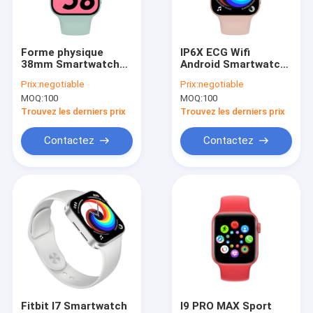
Visite d'usine
Contrôle de la qualité
Forme physique
IP6X ECG Wifi
38mm Smartwatch
Android Smartwatch
Contact
Android des femmes
4G i7 avec la bande
Prix:
negotiable
Prix:
negotiable
4G avec Bluetooth
bleue de sport
MOQ:
100
MOQ:
100
Mic Speaker
d'abîme
nouvelles
Trouvez les derniers prix
Trouvez les derniers prix
Contactez
Contactez
traqueur Smartwatch de forme physique
Smart Watch programmable
montre intelligente de bracelet
Android Smartwatch 4G
Android Smartwatch compatible
Fitbit I7 Smartwatch
I9 PRO MAX Sport