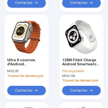
Contactez
Contactez
Ultra 8 courroie
128M Fitbit Charge
d'Android
Android Smartwatch
Smartwatch 4G
4G avec la courroie
MOQ:
20
Prix:
negotiable
Garmin Women
de traqueur et de
Trouvez les derniers prix
MOQ:
100
Fitness Watch With
silicone de santé
TPDIV
Trouvez les derniers prix
Contactez
Contactez