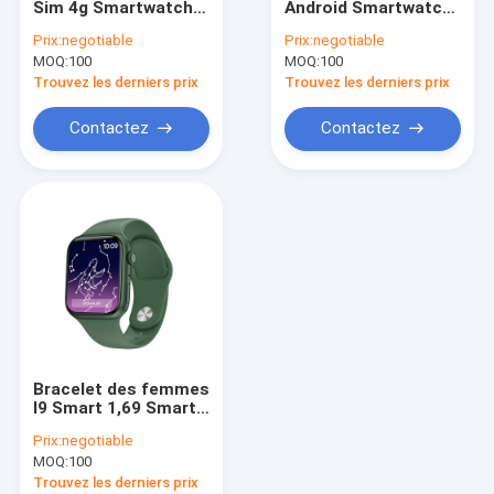
Sim 4g Smartwatch
Android Smartwatch
Montre imperméable d'Android
avec appeler visuel
4G avec la bande
Prix:
negotiable
Prix:
negotiable
molle de silicone
MOQ:
Stylo capacitif actif
100
MOQ:
100
Trouvez les derniers prix
Trouvez les derniers prix
Stylo futé de stylet
Contactez
Contactez
Stylo bille de stylet
Stéréo Earbud de Bluetooth
Écouteur intelligent de HI
Stylet Pen Tips
Station d'accueil Displayport
Bracelet des femmes
I9 Smart 1,69 Smart
Watch de pouce pour
Prix:
negotiable
des téléphones
MOQ:
100
d'Android
Trouvez les derniers prix