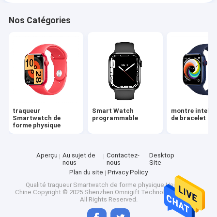
Nos Catégories
traqueur
Smart Watch
montre intelli
Smartwatch de
programmable
de bracelet
forme physique
Aperçu
Au sujet de
Contactez-
Desktop
nous
nous
Site
Plan du site
Privacy Policy
Qualité
traqueur Smartwatch de forme physique
Usine De
Chine.Copyright © 2025 Shenzhen Omnigift Technology Co., Ltd..
All Rights Reserved.