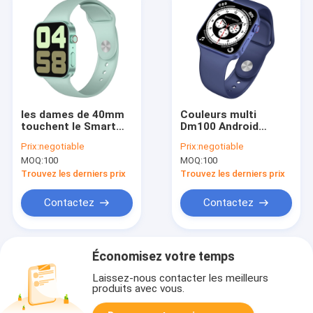
les dames de 40mm
Couleurs multi
touchent le Smart
Dm100 Android
Watch 4G d'Android
Smartwatch 4G pour
Prix:
negotiable
Prix:
negotiable
compatible avec des
des enfants Fitbit
MOQ:
100
MOQ:
100
téléphones d'IOS et
P68
d'Android
Trouvez les derniers prix
Trouvez les derniers prix
Contactez
Contactez
Économisez votre temps
Laissez-nous contacter les meilleurs
produits avec vous.