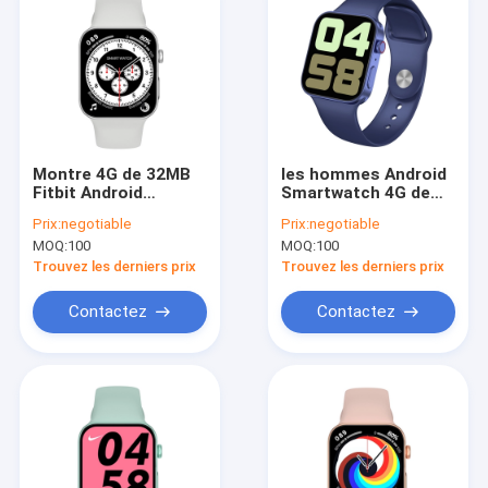
Montre 4G de 32MB
les hommes Android
Fitbit Android
Smartwatch 4G de
Android pour les
38mm ont équipé
Prix:
negotiable
Prix:
negotiable
hommes 280mAH
Bitwatches
MOQ:
100
MOQ:
100
compatible de la
bande de montre
Trouvez les derniers prix
Trouvez les derniers prix
d'Apple
Contactez
Contactez
Aperçu
Produits
A propos de nous