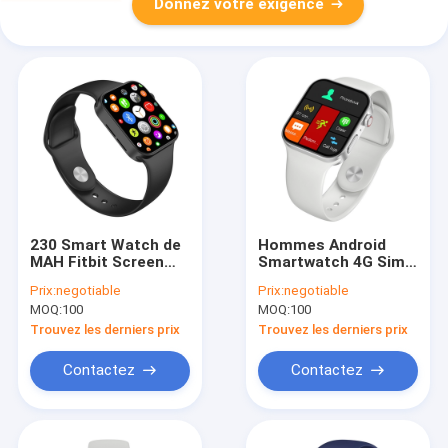
Donnez votre exigence
230 Smart Watch de
Hommes Android
MAH Fitbit Screen
Smartwatch 4G Sim
Touch Watch 4G au-
With Capacitive
Prix:
negotiable
Prix:
negotiable
dessous de 500 avec
Touch Screen d'IWO
MOQ:
100
MOQ:
100
l'avis de message
32MB
Trouvez les derniers prix
Trouvez les derniers prix
Contactez
Contactez