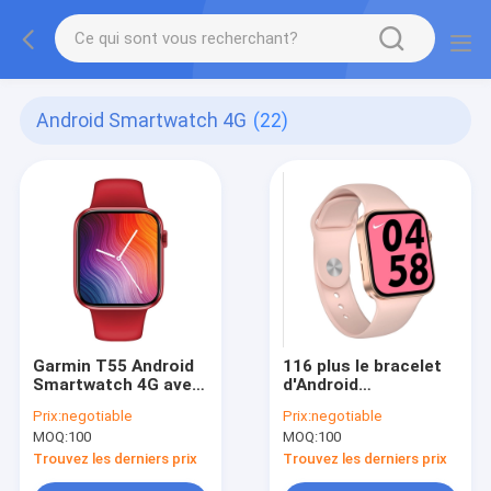
Android Smartwatch 4G
(22)
Garmin T55 Android
116 plus le bracelet
Smartwatch 4G avec
d'Android
64M Flash Memory
Smartwatch 4G avec
Prix:
negotiable
Prix:
negotiable
le podomètre
MOQ:
100
MOQ:
100
Trouvez les derniers prix
Trouvez les derniers prix