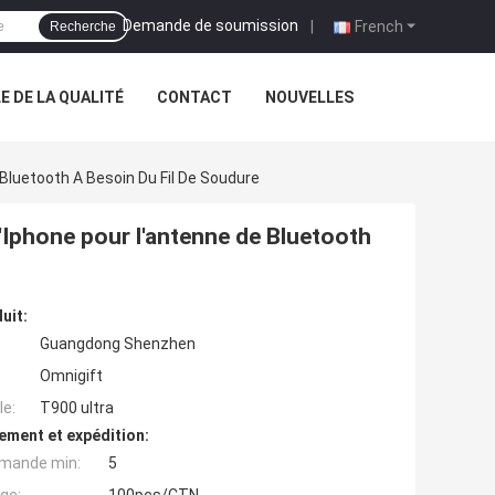
Demande de soumission
|
French
Recherche
 DE LA QUALITÉ
CONTACT
NOUVELLES
 Bluetooth A Besoin Du Fil De Soudure
d'Iphone pour l'antenne de Bluetooth
uit:
Guangdong Shenzhen
Omnigift
e:
T900 ultra
ement et expédition:
mande min:
5