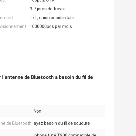
ge:
100pcs/CTN
3-7 jours de travail
iement:
T/T, union occidentale
ovisionnement:
1000000pcs par mois
 l'antenne de Bluetooth a besoin du fil de
Non
ne de Bluetooth:
ayez besoin du fil de soudure
Iphone futé T900 compatible de