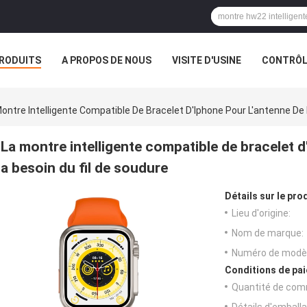
RODUITS
A PROPOS DE NOUS
VISITE D'USINE
CONTRÔLE
ontre Intelligente Compatible De Bracelet D'Iphone Pour L'antenne De
La montre intelligente compatible de bracelet 
a besoin du fil de soudure
Détails sur le prod
Lieu d'origine:
Nom de marque:
Numéro de modèl
Conditions de pai
Quantité de com