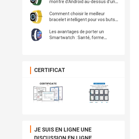
montre d'Android au-dessus d'une
montre d'Apple
Comment choisir le meilleur
bracelet intelligent pour vos buts
de santé et de forme physique
Les avantages de porter un
Smartwatch : Santé, forme
physique, productivité et plus de
DW07
CERTIFICAT
JE SUIS EN LIGNE UNE
DISCUSSION EN LIGNE