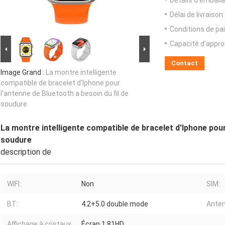
Détails d'emballa
Délai de livraison:
Conditions de pa
Capacité d'appr
Contact
Image Grand :
La montre intelligente
compatible de bracelet d'Iphone pour
l'antenne de Bluetooth a besoin du fil de
soudure
La montre intelligente compatible de bracelet d'Iphone pour
soudure
description de
WIFI:
Non
SIM:
BT:
4.2+5.0 double mode
Anten
Affichage à cristaux
Écran 1.81HD