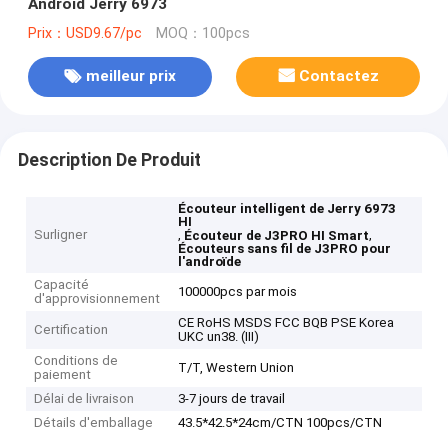
Android Jerry 6973
Prix：USD9.67/pc
MOQ：100pcs
meilleur prix
Contactez
Description De Produit
Écouteur intelligent de Jerry 6973
HI
Surligner
,
,
Écouteur de J3PRO HI Smart
Écouteurs sans fil de J3PRO pour
l'androïde
Capacité
100000pcs par mois
d'approvisionnement
CE RoHS MSDS FCC BQB PSE Korea
Certification
UKC un38. (III)
Conditions de
T/T, Western Union
paiement
Délai de livraison
3-7 jours de travail
Détails d'emballage
43.5*42.5*24cm/CTN 100pcs/CTN