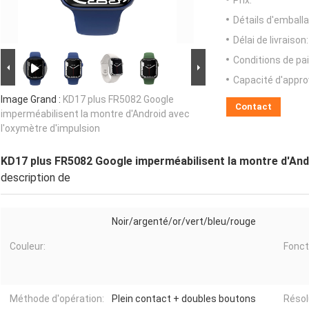
Prix:
Détails d'emballa
Délai de livraison:
Conditions de pa
Capacité d'appr
Image Grand :
KD17 plus FR5082 Google
Contact
imperméabilisent la montre d'Android avec
l'oxymètre d'impulsion
KD17 plus FR5082 Google imperméabilisent la montre d'Andr
description de
Noir/argenté/or/vert/bleu/rouge
Couleur:
Fonct
Méthode d'opération:
Plein contact + doubles boutons
Résol