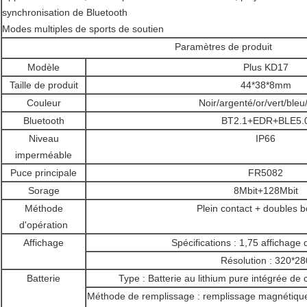
synchronisation de Bluetooth
Modes multiples de sports de soutien
Paramètres de produit
Modèle
Plus KD17
Taille de produit
44*38*8mm
Couleur
Noir/argenté/or/vert/bleu
Bluetooth
BT2.1+EDR+BLE5.
Niveau
IP66
imperméable
Puce principale
FR5082
Sorage
8Mbit+128Mbit
Méthode
Plein contact + doubles 
d'opération
Affichage
Spécifications : 1,75 affichag
Résolution : 320*28
Batterie
Type : Batterie au lithium pure intégrée de
Méthode de remplissage : remplissage magnétique/