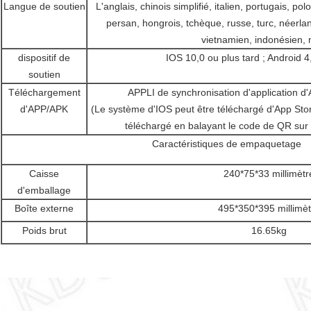
Langue de soutien
L'anglais, chinois simplifié, italien, portugais, po
persan, hongrois, tchèque, russe, turc, néerlan
vietnamien, indonésien, 
dispositif de
IOS 10,0 ou plus tard ; Android 4
soutien
Téléchargement
APPLI de synchronisation d'application d'A
d'APP/APK
(Le système d'IOS peut être téléchargé d'App Sto
téléchargé en balayant le code de QR sur 
Caractéristiques de empaquetage
Caisse
240*75*33 millimètr
d'emballage
Boîte externe
495*350*395 millimèt
Poids brut
16.65kg