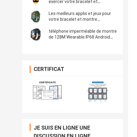
exercer votre bracelet et
surveillance intelligents d'Android
Les meilleurs applis et jeux pour
votre bracelet et montre
intelligents d'Android
téléphone imperméable de montre
de 128M Wearable IP68 Android
avec la petite caméra cachée
d'espion
CERTIFICAT
JE SUIS EN LIGNE UNE
DISCUSSION EN LIGNE