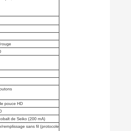
/rouge
0
boutons
e de pouce HD
0
 cobalt de Seiko (200 mA)
remplissage sans fil (protocole