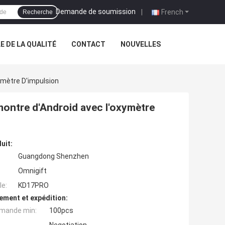
Demande de soumission
|
French
Recherche
 DE LA QUALITÉ
CONTACT
NOUVELLES
ymètre D'impulsion
montre d'Android avec l'oxymètre
uit:
Guangdong Shenzhen
Omnigift
e:
KD17PRO
ement et expédition:
mande min:
100pcs