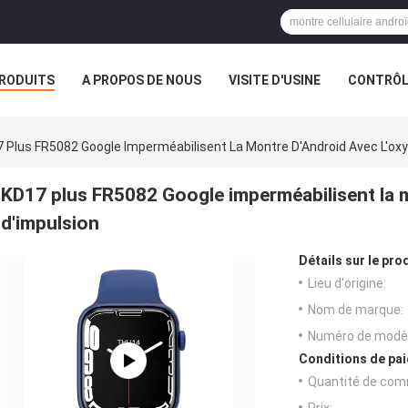
RODUITS
A PROPOS DE NOUS
VISITE D'USINE
CONTRÔLE
 Plus FR5082 Google Imperméabilisent La Montre D'Android Avec L'ox
KD17 plus FR5082 Google imperméabilisent la 
d'impulsion
Détails sur le prod
Lieu d'origine:
Nom de marque:
Numéro de modèl
Conditions de pai
Quantité de com