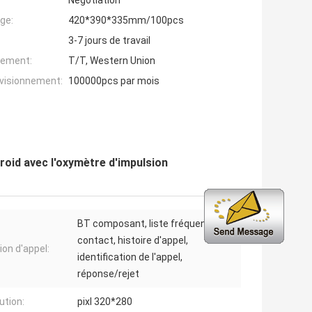
Negotiation
ge:
420*390*335mm/100pcs
3-7 jours de travail
iement:
T/T, Western Union
ovisionnement:
100000pcs par mois
oid avec l'oxymètre d'impulsion
BT composant, liste fréquente de
contact, histoire d'appel,
ion d'appel:
identification de l'appel,
réponse/rejet
ution:
pixl 320*280