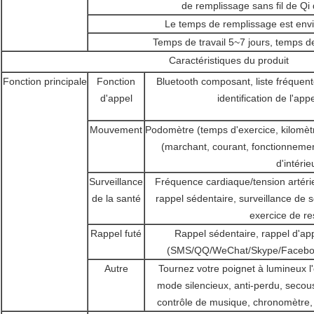
de remplissage sans fil de Qi 
Le temps de remplissage est envi
Temps de travail 5~7 jours, temps d
Caractéristiques du produit
Fonction principale
Fonction
Bluetooth composant, liste fréquente
d'appel
identification de l'app
Mouvement
Podomètre (temps d'exercice, kilomètr
(marchant, courant, fonctionnement
d'intérie
Surveillance
Fréquence cardiaque/tension artér
de la santé
rappel sédentaire, surveillance de s
exercice de re
Rappel futé
Rappel sédentaire, rappel d'a
(SMS/QQ/WeChat/Skype/Facebook
Autre
Tournez votre poignet à lumineux l
mode silencieux, anti-perdu, secou
contrôle de musique, chronomètre, ré