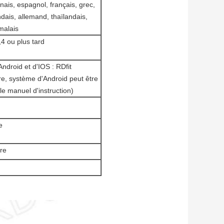
lonais, espagnol, français, grec,
dais, allemand, thaïlandais,
malais
,4 ou plus tard
ndroid et d'IOS : RDfit
re, système d'Android peut être
le manuel d'instruction)
e
re