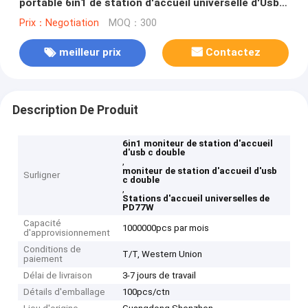
portable 6in1 de station d'accueil universelle d'Usb
C
Prix：Negotiation
MOQ：300
meilleur prix
Contactez
Description De Produit
6in1 moniteur de station d'accueil
d'usb c double
,
moniteur de station d'accueil d'usb
Surligner
c double
,
Stations d'accueil universelles de
PD77W
Capacité
1000000pcs par mois
d'approvisionnement
Conditions de
T/T, Western Union
paiement
Délai de livraison
3-7 jours de travail
Détails d'emballage
100pcs/ctn