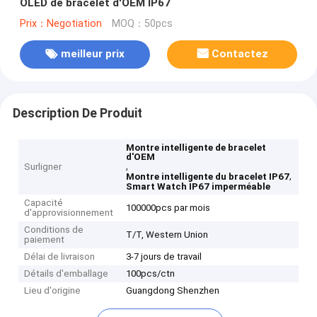
OLED de bracelet d'OEM IP67
Prix：Negotiation
MOQ：50pcs
meilleur prix
Contactez
Description De Produit
Montre intelligente de bracelet
d'OEM
,
Surligner
,
Montre intelligente du bracelet IP67
Smart Watch IP67 imperméable
Capacité
100000pcs par mois
d'approvisionnement
Conditions de
T/T, Western Union
paiement
Délai de livraison
3-7 jours de travail
Détails d'emballage
100pcs/ctn
Lieu d'origine
Guangdong Shenzhen