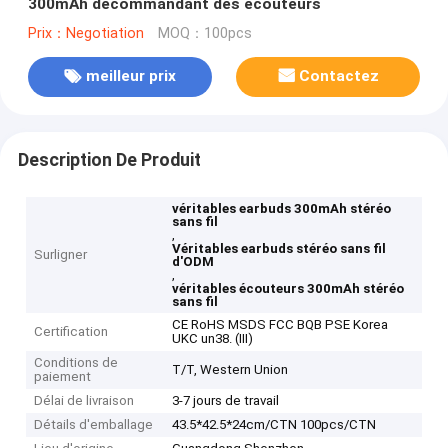
300mAh décommandant des écouteurs
Prix：Negotiation
MOQ：100pcs
meilleur prix
Contactez
Description De Produit
véritables earbuds 300mAh stéréo
sans fil
,
Véritables earbuds stéréo sans fil
Surligner
d'ODM
,
véritables écouteurs 300mAh stéréo
sans fil
CE RoHS MSDS FCC BQB PSE Korea
Certification
UKC un38. (III)
Conditions de
T/T, Western Union
paiement
Délai de livraison
3-7 jours de travail
Détails d'emballage
43.5*42.5*24cm/CTN 100pcs/CTN