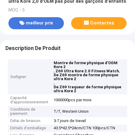
ultra Kore 2,0 d'OEM pas pour des garçons d'enfants
MOQ：5
meilleur prix
Contactez
Description De Produit
Montre de forme physique d'ODM
Kore 2
,
,
Z69 Ultra Kore 2.0 Fitness Watch
De Z69 montre de forme physique
Surligner
ultra Kore 2
,
De Z69 traqueur de forme physique
ultra Kore 2
Capacité
1000000pcs par mois
d'approvisionnement
Conditions de
T/T, Western Union
paiement
Délai de livraison
3-7 jours de travail
Détails d'emballage
43.5*42.5*24cm/CTN 100pcs/CTN