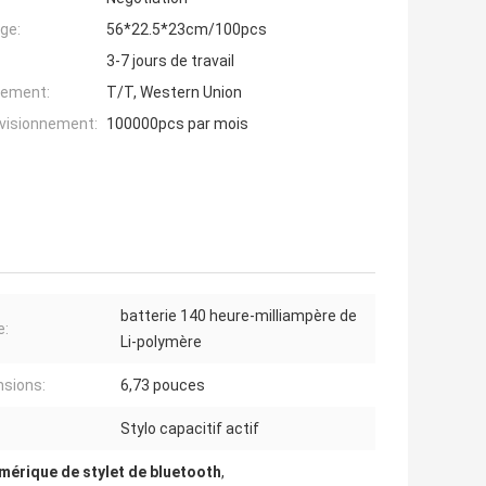
ge:
56*22.5*23cm/100pcs
3-7 jours de travail
iement:
T/T, Western Union
ovisionnement:
100000pcs par mois
batterie 140 heure-milliampère de
e:
Li-polymère
sions:
6,73 pouces
Stylo capacitif actif
mérique de stylet de bluetooth
,