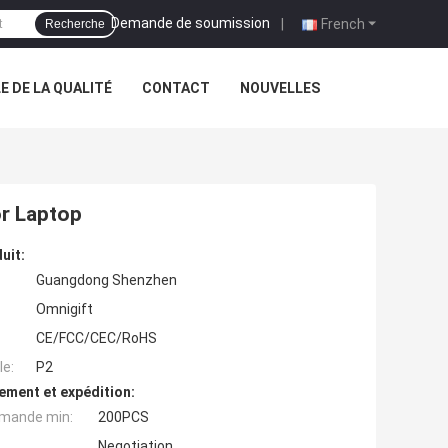
Demande de soumission
|
French
Recherche
 DE LA QUALITÉ
CONTACT
NOUVELLES
or Laptop
uit:
Guangdong Shenzhen
Omnigift
CE/FCC/CEC/RoHS
e:
P2
ement et expédition:
mande min:
200PCS
Negotiation