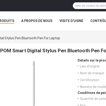
RODUITS
A PROPOS DE NOUS
VISITE D'USINE
CONTRÔLE
al Stylus Pen Bluetooth Pen For Laptop
POM Smart Digital Stylus Pen Bluetooth Pen F
Détails sur le prod
Lieu d'origine:
Nom de marque:
Certification:
Numéro de modèl
Conditions de pai
Quantité de com
Prix: