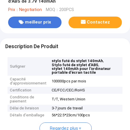
d'ABS de 3.7V 140mAh
Prix：Negotiation
MOQ：200PCS
meilleur prix
Contactez
Description De Produit
,
stylo futé du stylet 140mAh
,
Stylo futé de stylet d'ABS
Surligner
stylet 140mAh pour l'ordinateur
portable d'écran tactile
Capacité
100000pcs par mois
d'approvisionnement
Certification
CE/FCC/CEC/RoHS
Conditions de
T/T, Western Union
paiement
Délai de livraison
3-7 jours de travail
Détails d'emballage
56*22.5*23cm/100pcs
Regardez plus